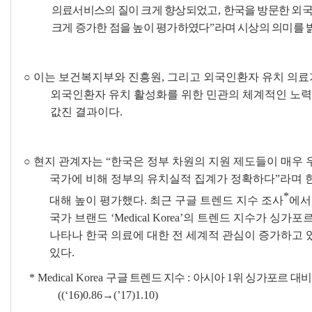
의료서비스의 질이 크게 향상되었고
,
한국을 방문한 외
크게 증가한 점을 높이 평가하였다
”
라며 시상의 의미를 
○
이는 보건복지부와 진흥원
,
그리고
외국인환자 유치 의료
외국인환자 유치 활성화를 위한 민관의 체계적인 노
값진 결과이다
.
○
현지 관계자는
“
한국은 정부 차원의 지원 제도들이 매우
국가에 비해 정부의 유치실적 집계가 정확하다
”
라며 
*
대해 높이 평가했다
.
최근 구글 트렌드 지수 조사
에서
국가 브랜드
‘Medical Korea’
의 트렌드 지수가 싱가포르
나타나 한국 의료에 대한 전 세계적 관심이 증가하고 
있다
.
* Medical Korea
구글 트렌드 지수
:
아시아
1
위 싱가포르 대
((‘16)0.86
→
(’17)1.10)