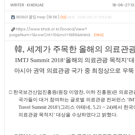
WRITER :
KHIDIUAE
18-06-27 1
180601 붙임.hwp (18.5K)
[12]
DATE : 2018-06-27 13:52:40
https://www.khidi.or.kr/board/view?
pageNum=1&rowCnt=10&no1=1989&linkId…
[1150]
韓
,
세계가 주목한 올해의 의료관광
IMTJ Summit 2018‘
올해의 의료관광 목적지
’
대
아시아 권역 의료관광 국가 중 최정상으로 우뚝
□
한국보건산업진흥원
(
원장 이영찬
,
이하 진흥원
)
은 의료관
국가들이 대거 참여하는 글로벌 의료관광 컨퍼런스
‘IM
Travel Summit 2018’(
그리스 아테네
, 5.21 ~ 24)
에서 한국
의료관광 목적지
’
대상을 수상하였다고 밝혔다
.