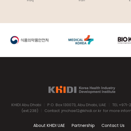
Iraq
Iran
E
KHIDI Abu Dhabi
|
P.O. Box 130073, Abu Dhabi, UAE
|
TEL +971-
(ext.238)
|
Contact
jmchae12@khidi.or.kr
for more infor
About KHIDI UAE
Partnership
Contact Us