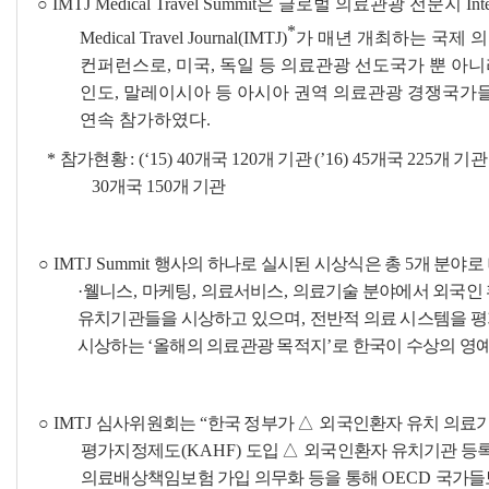
○
IMTJ Medical Travel Summit
은 글로벌 의료관광 전문지
Int
*
Medical Travel Journal(IMTJ)
가 매년 개최하는 국제 
컨퍼런스로
,
미국
,
독일 등 의료관광 선도국가 뿐 아니
인도
,
말레이시아 등 아시아 권역 의료관광 경쟁국가
연속 참가하였다
.
*
참가현황
: (‘15) 40
개국
120
개 기관
(’16) 45
개국
225
개 기
30
개국
150
개 기관
○
IMTJ Summit
행사의 하나로 실시된 시상식은 총
5
개 분야로
·
웰니스
,
마케팅
,
의료서비스
,
의료기술 분야에서 외국인
유치기관들을 시상하고 있으며
,
전반적 의료 시스템을 
시상하는
‘
올해의 의료관광 목적지
’
로 한국이 수상의 영
○
IMTJ
심사위원회는
“
한국 정부가
△
외국인환자 유치 의료
평가지정제도
(KAHF)
도입
△
외국인환자 유치기관 등록
의료배상책임보험 가입 의무화 등을 통해
OECD
국가들