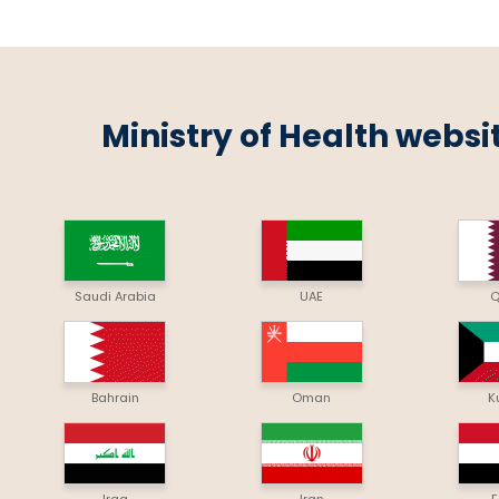
Ministry of Health websi
Saudi Arabia
UAE
Q
Bahrain
Oman
K