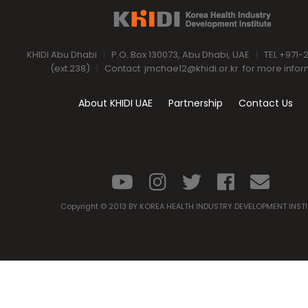
KHIDI Abu Dhabi
|
P.O. Box 130073, Abu Dhabi, UAE
|
TEL +971-
(ext.238)
|
Contact
jmchae12@khidi.or.kr
for more infor
About KHIDI UAE
Partnership
Contact Us
Copyright © 2013 BY KOREA HEALTH INDUSTRY DEVELOPMENT INST