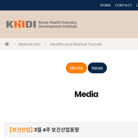
HOME
CONTACT
Market Info
Healthcare Market Trends
Media
News
Media
[보건산업]
3월 4주 보건산업동향