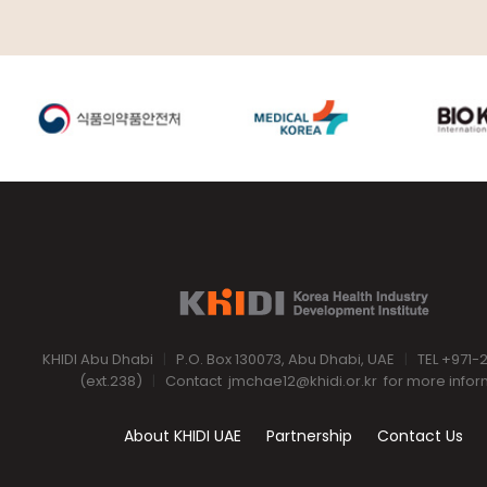
KHIDI Abu Dhabi
|
P.O. Box 130073, Abu Dhabi, UAE
|
TEL +971-
(ext.238)
|
Contact
jmchae12@khidi.or.kr
for more infor
About KHIDI UAE
Partnership
Contact Us