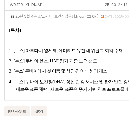
WRITER :
KHIDIUAE
25-03-24 14
25년 3월 4주 UAE지사_보건산업동향.hwp (22.0K)
[2]
DATE : 2025-03
[목차]
1.
[
뉴스
]
아부다비 왕세제
,
에미리트 유전체 위원회 회의 주재
2.
[
뉴스
]
두바이 헬스
, UAE
장기 기증 노력 선도
3.
[
뉴스
]
두바이에서 첫 아동 및 성인 간 이식 센터 개소
4.
[
뉴스
]
두바이 보건청
(DHA),
정신 건강 서비스 및 환자 안전 
새로운 표준 채택
-
새로운 표준은 증거 기반 치료 프로토콜에
PREVIOUS
NEXT