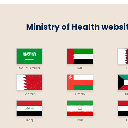
Ministry of Health websi
Saudi Arabia
UAE
Q
Bahrain
Oman
K
Iraq
Iran
E