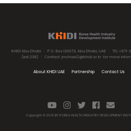
KHIDI Abu Dhabi
|
P.O. Box 130073, Abu Dhabi, UAE
|
TEL +971-
(ext.238)
|
Contact
jmchae12@khidi.or.kr
for more infor
About KHIDI UAE
Partnership
Contact Us
Copyright © 2013 BY KOREA HEALTH INDUSTRY DEVELOPMENT INST