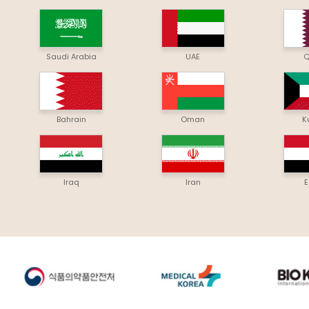
Saudi Arabia
UAE
Q
Bahrain
Oman
K
Iraq
Iran
E