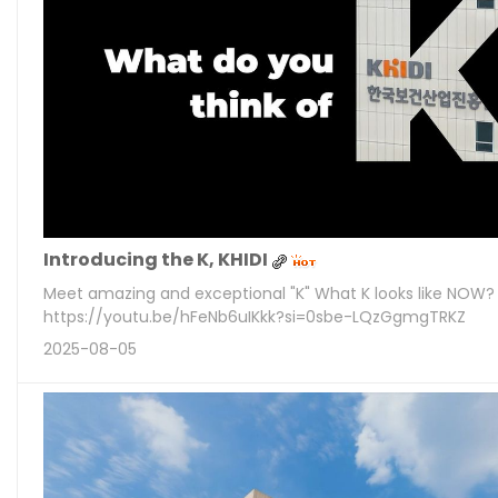
Introducing the K, KHIDI
Meet amazing and exceptional "K" What K looks like NOW? 
https://youtu.be/hFeNb6uIKkk?si=0sbe-LQzGgmgTRKZ
2025-08-05