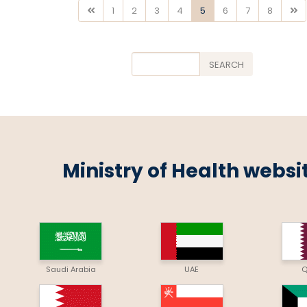
1
2
3
4
5
6
7
8
Search
SEARCH
Ministry of Health websi
Saudi Arabia
UAE
Q