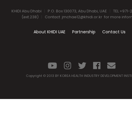
KHIDI Abu Dhabi
|
P.O. Box 130073, Abu Dhabi, UAE
|
TEL +971-
(ext.238)
|
Contact
jmchae12@khidi.or.kr
for more infor
About KHIDI UAE
Partnership
Contact Us
Copyright © 2013 BY KOREA HEALTH INDUSTRY DEVELOPMENT INST