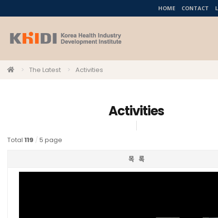
HOME
CONTACT
The Latest
Activities
Activities
Total
119
/
5 page
목 록