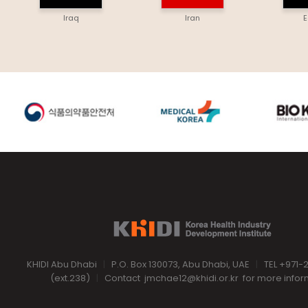
Iraq
Iran
E
KHIDI Abu Dhabi
|
P.O. Box 130073, Abu Dhabi, UAE
|
TEL +971-
(ext.238)
|
Contact
jmchae12@khidi.or.kr
for more infor