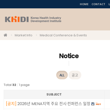
HOME
CONTACT
Market Info
Medical Conference & Events
Notice
ALL
공고
Total
32
/
1 page
SUBJECT
[
공지
]
2026년 MENA지역 주요 전시·컨퍼런스 일정