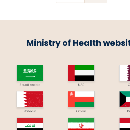
Ministry of Health websi
Saudi Arabia
UAE
Q
Bahrain
Oman
K