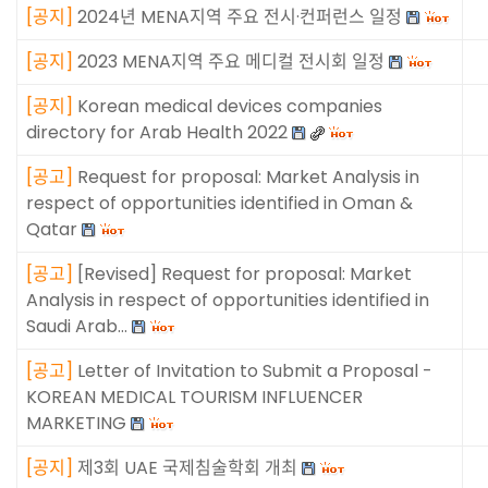
[
공지
]
2024년 MENA지역 주요 전시·컨퍼런스 일정
[
공지
]
2023 MENA지역 주요 메디컬 전시회 일정
[
공지
]
Korean medical devices companies
directory for Arab Health 2022
[
공고
]
Request for proposal: Market Analysis in
respect of opportunities identified in Oman &
Qatar
[
공고
]
[Revised] Request for proposal: Market
Analysis in respect of opportunities identified in
Saudi Arab…
[
공고
]
Letter of Invitation to Submit a Proposal -
KOREAN MEDICAL TOURISM INFLUENCER
MARKETING
[
공지
]
제3회 UAE 국제침술학회 개최